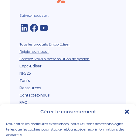
Suivez-nous sur :
Tous les produits Enpc-Ediser
Rejoignez-nous !
Formez-vous à notre solution de gestion
Enpc-Ediser
NF525
Tarifs
Ressources
Contactez-nous
FAQ
Fonctionnalités
Gérer le consentement
Gestion de l’établissement
Pour offrir les meilleures expériences, nous utilisons des technologies
telles que les cookies pour stocker et/ou accéder aux informations des
Gestion des apprenants
appareils.