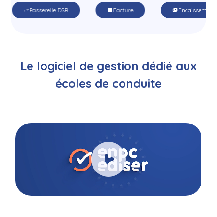
Passerelle DSR
Facture
Encaisseme
swap_horiz
receipt
payments
Le logiciel de gestion dédié aux
écoles de conduite
play_circle