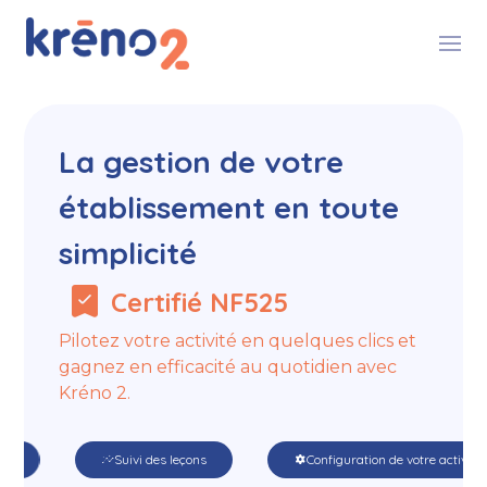
La gestion de votre
établissement en toute
simplicité
bookmark_check
Certifié NF525
Pilotez votre activité en quelques clics et
gagnez en efficacité au quotidien avec
Kréno 2.
Suivi des leçons
Configuration de votre activité
insights
settings